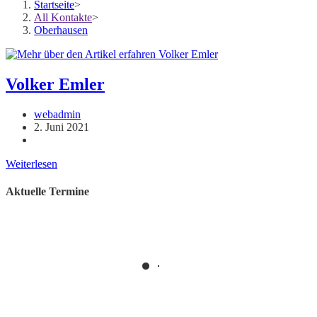
Startseite
>
All Kontakte
>
Oberhausen
Volker Emler
Beitrags-
webadmin
Autor:
Beitrag
2. Juni 2021
veröffentlicht:
Beitrags-
Kategorie:
Volker
Weiterlesen
Emler
Aktuelle Termine