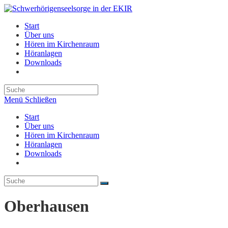
Zum
Inhalt
Start
springen
Über uns
Hören im Kirchenraum
Höranlagen
Downloads
Website-
Suche
umschalten
Menü
Schließen
Start
Über uns
Hören im Kirchenraum
Höranlagen
Downloads
Website-
Suche
umschalten
Oberhausen